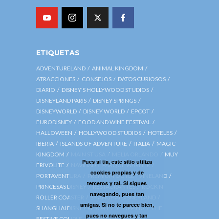
ETIQUETAS
ADVENTURELAND
ANIMAL KINGDOM
ATRACCIONES
CONSEJOS
DATOS CURIOSOS
DIARIO
DISNEY'S HOLLYWOOD STUDIOS
DISNEYLAND PARIS
DISNEY SPRINGS
DISNEYWORLD
DISNEY WORLD
EPCOT
EURODISNEY
FOOD AND WINE FESTIVAL
HALLOWEEN
HOLLYWOOD STUDIOS
HOTELES
IBERIA
ISLANDS OF ADVENTURE
ITALIA
MAGIC
KINGDOM
MAIN ST USA
MELIA ORLANDO
MUY
Pues sí tía, este sitio utiliza
FRIVOLITE
NAVIDAD
PARQUE WARNER
cookies propias y de
PORTAVENTURA
PREMIUM OUTLET VINELAND
terceros y tal. Si sigues
PRINCESAS DISNEY
RESTAURANTES
ROCK N
navegando, pues tan
ROLLER COASTER
SHANGHAI DISNEYLAND
amigas. Si no te parece bien,
SHANGHAI DISNEY RESORT
SHOPPING
THE
pues no navegues y tan
FESTIVE COUPLE
TOWER OF TERROR