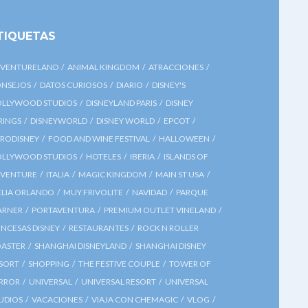
TIQUETAS
VENTURELAND
ANIMAL KINGDOM
ATRACCIONES
NSEJOS
DATOS CURIOSOS
DIARIO
DISNEY'S
LLYWOOD STUDIOS
DISNEYLAND PARIS
DISNEY
RINGS
DISNEYWORLD
DISNEY WORLD
EPCOT
RODISNEY
FOOD AND WINE FESTIVAL
HALLOWEEN
LLYWOOD STUDIOS
HOTELES
IBERIA
ISLANDS OF
VENTURE
ITALIA
MAGIC KINGDOM
MAIN ST USA
LIA ORLANDO
MUY FRIVOLITE
NAVIDAD
PARQUE
ARNER
PORTAVENTURA
PREMIUM OUTLET VINELAND
INCESAS DISNEY
RESTAURANTES
ROCK N ROLLER
ASTER
SHANGHAI DISNEYLAND
SHANGHAI DISNEY
SORT
SHOPPING
THE FESTIVE COUPLE
TOWER OF
RROR
UNIVERSAL
UNIVERSAL RESORT
UNIVERSAL
UDIOS
VACACIONES
VIAJA CON CHEMAGIC
VLOG