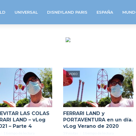
LD
UNIVERSAL
DISNEYLAND PARIS
ESPAÑA
MUND
VIDEO
EVITAR LAS COLAS
FERRARI LAND y
RARI LAND – vLog
PORTAVENTURA en un día.
021 – Parte 4
vLog Verano de 2020
1 tiempo de lectura
59 visitas
1 tiempo de lectura