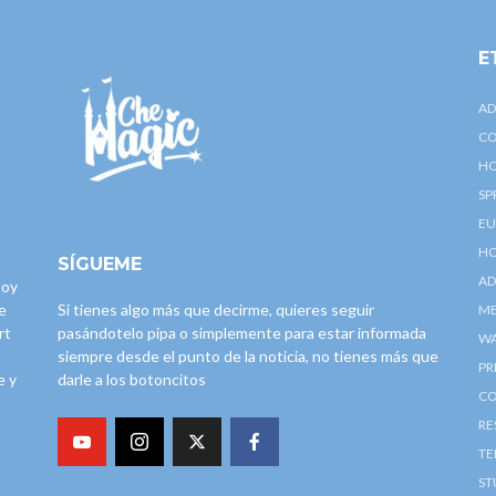
E
AD
CO
HO
SP
EU
HO
SÍGUEME
AD
toy
e
Si tienes algo más que decirme, quieres seguir
ME
rt
pasándotelo pipa o simplemente para estar informada
W
siempre desde el punto de la noticia, no tienes más que
PR
e y
darle a los botoncitos
CO
RE
TE
ST