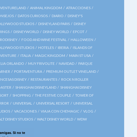
VENTURELAND
ANIMAL KINGDOM
ATRACCIONES
NSEJOS
DATOS CURIOSOS
DIARIO
DISNEY'S
LLYWOOD STUDIOS
DISNEYLAND PARIS
DISNEY
RINGS
DISNEYWORLD
DISNEY WORLD
EPCOT
RODISNEY
FOOD AND WINE FESTIVAL
HALLOWEEN
LLYWOOD STUDIOS
HOTELES
IBERIA
ISLANDS OF
VENTURE
ITALIA
MAGIC KINGDOM
MAIN ST USA
LIA ORLANDO
MUY FRIVOLITE
NAVIDAD
PARQUE
ARNER
PORTAVENTURA
PREMIUM OUTLET VINELAND
INCESAS DISNEY
RESTAURANTES
ROCK N ROLLER
ASTER
SHANGHAI DISNEYLAND
SHANGHAI DISNEY
SORT
SHOPPING
THE FESTIVE COUPLE
TOWER OF
RROR
UNIVERSAL
UNIVERSAL RESORT
UNIVERSAL
UDIOS
VACACIONES
VIAJA CON CHEMAGIC
VLOG
LT DISNEY STUDIOS
WALT DISNEY WORLD
WDW
 amigas. Si no te