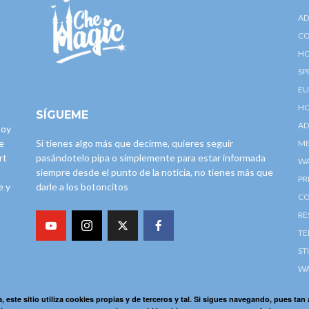
AD
CO
HO
SP
EU
HO
SÍGUEME
AD
toy
e
Si tienes algo más que decirme, quieres seguir
ME
rt
pasándotelo pipa o simplemente para estar informada
W
siempre desde el punto de la noticia, no tienes más que
PR
e y
darle a los botoncitos
CO
RE
TE
ST
WA
a, este sitio utiliza cookies propias y de terceros y tal. Si sigues navegando, pues tan