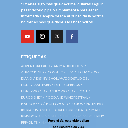
Si tienes algo más que decirme, quieres seguir
pasándotelo pipa o simplemente para estar
informada siempre desde el punto de la noticia,
no tienes más que darle a los botoncitos
ETIQUETAS
ADVENTURELAND
ANIMAL KINGDOM
ATRACCIONES
CONSEJOS
DATOS CURIOSOS
DIARIO
DISNEY'S HOLLYWOOD STUDIOS
DISNEYLAND PARIS
DISNEY SPRINGS
DISNEYWORLD
DISNEY WORLD
EPCOT
EURODISNEY
FOOD AND WINE FESTIVAL
HALLOWEEN
HOLLYWOOD STUDIOS
HOTELES
IBERIA
ISLANDS OF ADVENTURE
ITALIA
MAGIC
KINGDOM
MAIN ST USA
MELIA ORLANDO
MUY
Pues sí tía, este sitio utiliza
FRIVOLITE
NAVIDAD
PARQUE WARNER
cookies propias y de