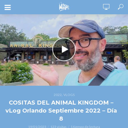
,
2022
VLOGS
COSITAS DEL ANIMAL KINGDOM –
vLog Orlando Septiembre 2022 – Día
8
19/01/2023
123 visitas
1 tiempo de lectura