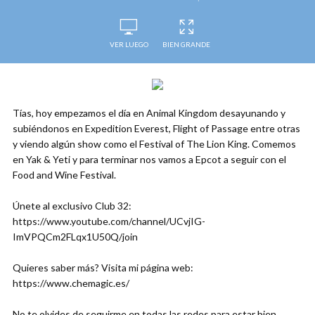
VER LUEGO
BIEN GRANDE
Tías, hoy empezamos el día en Animal Kingdom desayunando y
subiéndonos en Expedition Everest, Flight of Passage entre otras
y viendo algún show como el Festival of The Lion King. Comemos
en Yak & Yeti y para terminar nos vamos a Epcot a seguir con el
Food and Wine Festival.
Únete al exclusivo Club 32:
https://www.youtube.com/channel/UCvjIG-
ImVPQCm2FLqx1U50Q/join
Quieres saber más? Visita mi página web:
https://www.chemagic.es/
No te olvides de seguirme en todas las redes para estar bien