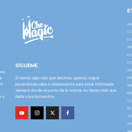
E
AD
CO
HO
SP
EU
HO
SÍGUEME
AD
toy
e
Si tienes algo más que decirme, quieres seguir
ME
rt
pasándotelo pipa o simplemente para estar informada
W
siempre desde el punto de la noticia, no tienes más que
PR
e y
darle a los botoncitos
CO
RE
TE
ST
WA