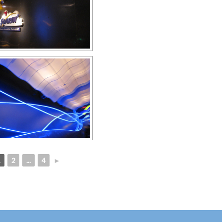
1
2
...
4
►