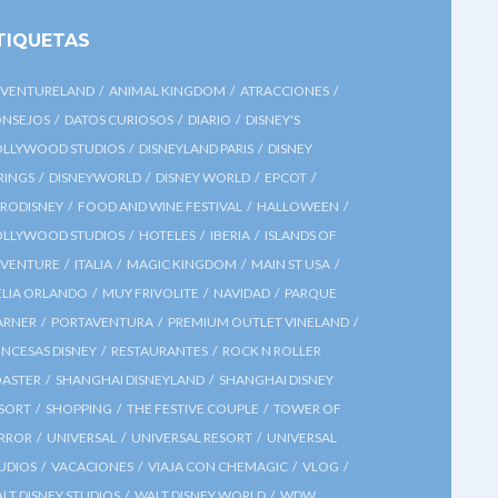
TIQUETAS
VENTURELAND
ANIMAL KINGDOM
ATRACCIONES
NSEJOS
DATOS CURIOSOS
DIARIO
DISNEY'S
LLYWOOD STUDIOS
DISNEYLAND PARIS
DISNEY
RINGS
DISNEYWORLD
DISNEY WORLD
EPCOT
RODISNEY
FOOD AND WINE FESTIVAL
HALLOWEEN
LLYWOOD STUDIOS
HOTELES
IBERIA
ISLANDS OF
VENTURE
ITALIA
MAGIC KINGDOM
MAIN ST USA
LIA ORLANDO
MUY FRIVOLITE
NAVIDAD
PARQUE
ARNER
PORTAVENTURA
PREMIUM OUTLET VINELAND
INCESAS DISNEY
RESTAURANTES
ROCK N ROLLER
ASTER
SHANGHAI DISNEYLAND
SHANGHAI DISNEY
SORT
SHOPPING
THE FESTIVE COUPLE
TOWER OF
RROR
UNIVERSAL
UNIVERSAL RESORT
UNIVERSAL
UDIOS
VACACIONES
VIAJA CON CHEMAGIC
VLOG
LT DISNEY STUDIOS
WALT DISNEY WORLD
WDW