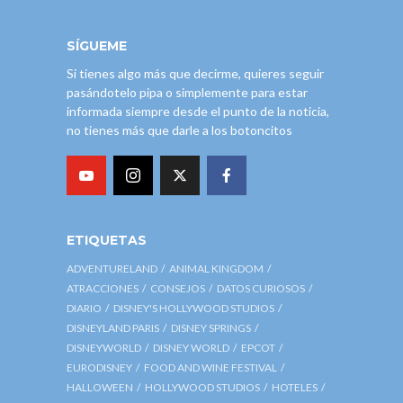
SÍGUEME
Si tienes algo más que decirme, quieres seguir
pasándotelo pipa o simplemente para estar
informada siempre desde el punto de la noticia,
no tienes más que darle a los botoncitos
ETIQUETAS
ADVENTURELAND
ANIMAL KINGDOM
ATRACCIONES
CONSEJOS
DATOS CURIOSOS
DIARIO
DISNEY'S HOLLYWOOD STUDIOS
DISNEYLAND PARIS
DISNEY SPRINGS
DISNEYWORLD
DISNEY WORLD
EPCOT
EURODISNEY
FOOD AND WINE FESTIVAL
HALLOWEEN
HOLLYWOOD STUDIOS
HOTELES