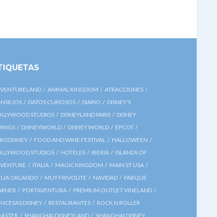
TIQUETAS
VENTURELAND
ANIMAL KINGDOM
ATRACCIONES
NSEJOS
DATOS CURIOSOS
DIARIO
DISNEY'S
LLYWOOD STUDIOS
DISNEYLAND PARIS
DISNEY
RINGS
DISNEYWORLD
DISNEY WORLD
EPCOT
RODISNEY
FOOD AND WINE FESTIVAL
HALLOWEEN
LLYWOOD STUDIOS
HOTELES
IBERIA
ISLANDS OF
VENTURE
ITALIA
MAGIC KINGDOM
MAIN ST USA
LIA ORLANDO
MUY FRIVOLITE
NAVIDAD
PARQUE
ARNER
PORTAVENTURA
PREMIUM OUTLET VINELAND
INCESAS DISNEY
RESTAURANTES
ROCK N ROLLER
ASTER
SHANGHAI DISNEYLAND
SHANGHAI DISNEY