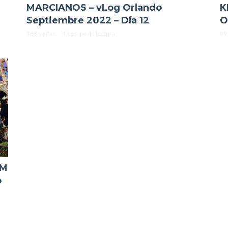
MARCIANOS – vLog Orlando
K
Septiembre 2022 – Día 12
O
168 visitas
1 tiempo de lectura
89 
OM
o