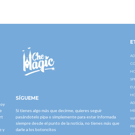
E
AD
CO
HO
SP
EU
HO
SÍGUEME
AD
toy
e
Si tienes algo más que decirme, quieres seguir
ME
rt
pasándotelo pipa o simplemente para estar informada
W
siempre desde el punto de la noticia, no tienes más que
PR
e y
darle a los botoncitos
CO