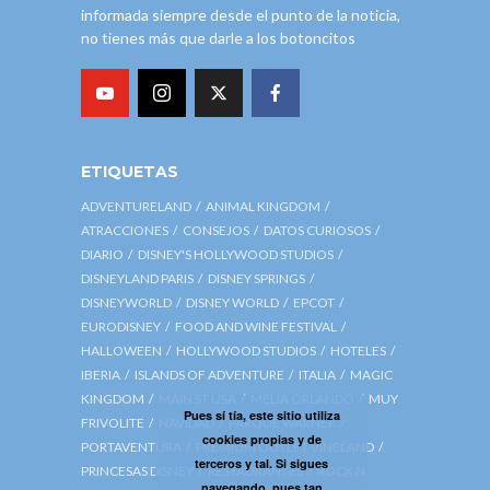
informada siempre desde el punto de la noticia,
no tienes más que darle a los botoncitos
ETIQUETAS
ADVENTURELAND
ANIMAL KINGDOM
ATRACCIONES
CONSEJOS
DATOS CURIOSOS
DIARIO
DISNEY'S HOLLYWOOD STUDIOS
DISNEYLAND PARIS
DISNEY SPRINGS
DISNEYWORLD
DISNEY WORLD
EPCOT
EURODISNEY
FOOD AND WINE FESTIVAL
HALLOWEEN
HOLLYWOOD STUDIOS
HOTELES
IBERIA
ISLANDS OF ADVENTURE
ITALIA
MAGIC
KINGDOM
MAIN ST USA
MELIA ORLANDO
MUY
Pues sí tía, este sitio utiliza
FRIVOLITE
NAVIDAD
PARQUE WARNER
cookies propias y de
PORTAVENTURA
PREMIUM OUTLET VINELAND
terceros y tal. Si sigues
PRINCESAS DISNEY
RESTAURANTES
ROCK N
navegando, pues tan