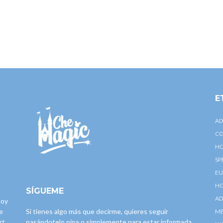
E
AD
CO
HO
SP
EU
HO
SÍGUEME
AD
toy
e
Si tienes algo más que decirme, quieres seguir
ME
rt
pasándotelo pipa o simplemente para estar informada