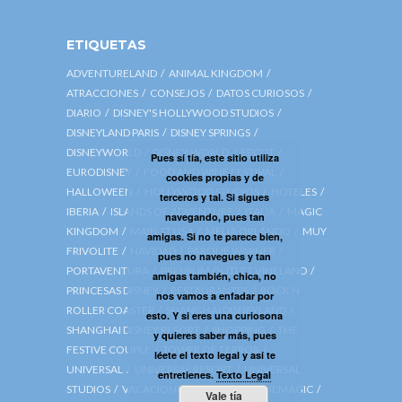
ETIQUETAS
ADVENTURELAND
ANIMAL KINGDOM
ATRACCIONES
CONSEJOS
DATOS CURIOSOS
DIARIO
DISNEY'S HOLLYWOOD STUDIOS
DISNEYLAND PARIS
DISNEY SPRINGS
DISNEYWORLD
DISNEY WORLD
EPCOT
Pues sí tía, este sitio utiliza
EURODISNEY
FOOD AND WINE FESTIVAL
cookies propias y de
HALLOWEEN
HOLLYWOOD STUDIOS
HOTELES
terceros y tal. Si sigues
IBERIA
ISLANDS OF ADVENTURE
ITALIA
MAGIC
navegando, pues tan
KINGDOM
MAIN ST USA
MELIA ORLANDO
MUY
amigas. Si no te parece bien,
FRIVOLITE
NAVIDAD
PARQUE WARNER
pues no navegues y tan
PORTAVENTURA
PREMIUM OUTLET VINELAND
amigas también, chica, no
PRINCESAS DISNEY
RESTAURANTES
ROCK N
nos vamos a enfadar por
ROLLER COASTER
SHANGHAI DISNEYLAND
esto. Y si eres una curiosona
SHANGHAI DISNEY RESORT
SHOPPING
THE
y quieres saber más, pues
FESTIVE COUPLE
TOWER OF TERROR
léete el texto legal y así te
UNIVERSAL
UNIVERSAL RESORT
UNIVERSAL
entretienes.
Texto Legal
STUDIOS
VACACIONES
VIAJA CON CHEMAGIC
Vale tía