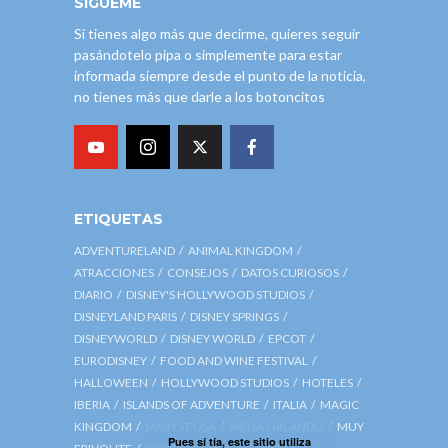
SÍGUEME
Si tienes algo más que decirme, quieres seguir
pasándotelo pipa o simplemente para estar
informada siempre desde el punto de la noticia,
no tienes más que darle a los botoncitos
ETIQUETAS
ADVENTURELAND
ANIMAL KINGDOM
ATRACCIONES
CONSEJOS
DATOS CURIOSOS
DIARIO
DISNEY'S HOLLYWOOD STUDIOS
DISNEYLAND PARIS
DISNEY SPRINGS
DISNEYWORLD
DISNEY WORLD
EPCOT
EURODISNEY
FOOD AND WINE FESTIVAL
HALLOWEEN
HOLLYWOOD STUDIOS
HOTELES
IBERIA
ISLANDS OF ADVENTURE
ITALIA
MAGIC
KINGDOM
MAIN ST USA
MELIA ORLANDO
MUY
Pues sí tía, este sitio utiliza