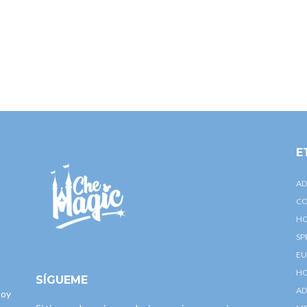
E
AD
CO
HO
SP
EU
HO
SÍGUEME
AD
toy