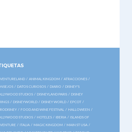
TIQUETAS
VENTURELAND
ANIMAL KINGDOM
ATRACCIONES
NSEJOS
DATOS CURIOSOS
DIARIO
DISNEY'S
LLYWOOD STUDIOS
DISNEYLAND PARIS
DISNEY
RINGS
DISNEYWORLD
DISNEY WORLD
EPCOT
RODISNEY
FOOD AND WINE FESTIVAL
HALLOWEEN
LLYWOOD STUDIOS
HOTELES
IBERIA
ISLANDS OF
VENTURE
ITALIA
MAGIC KINGDOM
MAIN ST USA