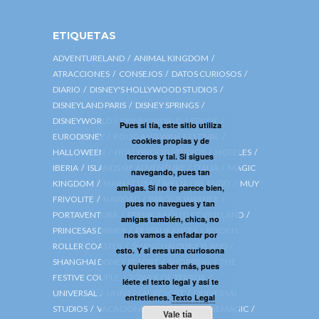
ETIQUETAS
ADVENTURELAND
ANIMAL KINGDOM
ATRACCIONES
CONSEJOS
DATOS CURIOSOS
DIARIO
DISNEY'S HOLLYWOOD STUDIOS
DISNEYLAND PARIS
DISNEY SPRINGS
DISNEYWORLD
DISNEY WORLD
EPCOT
Pues sí tía, este sitio utiliza
EURODISNEY
FOOD AND WINE FESTIVAL
cookies propias y de
HALLOWEEN
HOLLYWOOD STUDIOS
HOTELES
terceros y tal. Si sigues
IBERIA
ISLANDS OF ADVENTURE
ITALIA
MAGIC
navegando, pues tan
KINGDOM
MAIN ST USA
MELIA ORLANDO
MUY
amigas. Si no te parece bien,
FRIVOLITE
NAVIDAD
PARQUE WARNER
pues no navegues y tan
PORTAVENTURA
PREMIUM OUTLET VINELAND
amigas también, chica, no
PRINCESAS DISNEY
RESTAURANTES
ROCK N
nos vamos a enfadar por
ROLLER COASTER
SHANGHAI DISNEYLAND
esto. Y si eres una curiosona
SHANGHAI DISNEY RESORT
SHOPPING
THE
y quieres saber más, pues
FESTIVE COUPLE
TOWER OF TERROR
léete el texto legal y así te
UNIVERSAL
UNIVERSAL RESORT
UNIVERSAL
entretienes.
Texto Legal
STUDIOS
VACACIONES
VIAJA CON CHEMAGIC
Vale tía