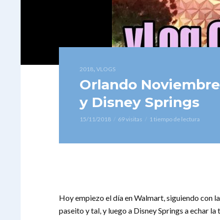
,
2018
VLOGS
Orlando Noviembre 
y Disney Springs
15/11/2018
69 visitas
1 tiempo de lectura
Hoy empiezo el día en Walmart, siguiendo con la
paseito y tal, y luego a Disney Springs a echar