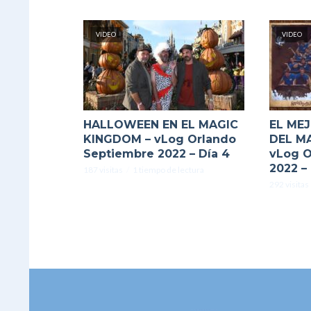
VIDEO
VIDEO
HALLOWEEN EN EL MAGIC
EL ME
KINGDOM – vLog Orlando
DEL M
Septiembre 2022 – Día 4
vLog O
2022 – 
187 visitas
1 tiempo de lectura
292 visitas