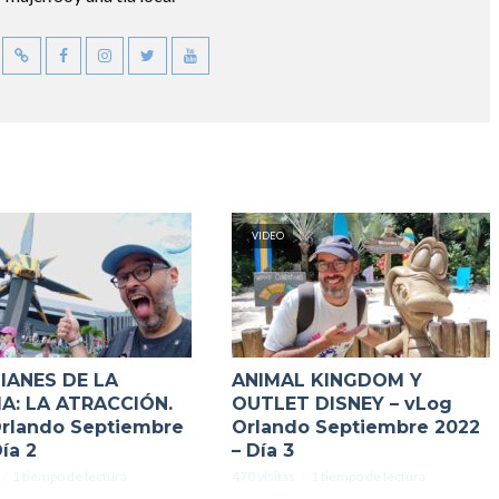
VIDEO
IANES DE LA
ANIMAL KINGDOM Y
A: LA ATRACCIÓN.
OUTLET DISNEY – vLog
rlando Septiembre
Orlando Septiembre 2022
ía 2
– Día 3
1 tiempo de lectura
470 visitas
1 tiempo de lectura