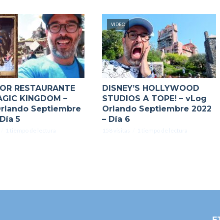
VIDEO
JOR RESTAURANTE
DISNEY’S HOLLYWOOD
AGIC KINGDOM –
STUDIOS A TOPE! – vLog
rlando Septiembre
Orlando Septiembre 2022
Día 5
– Día 6
1 tiempo de lectura
158 visitas
1 tiempo de lectura
E