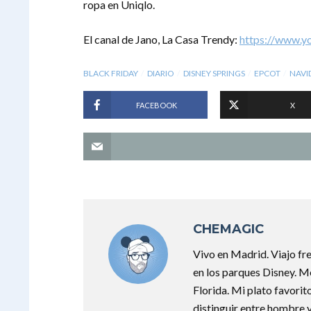
ropa en Uniqlo.
El canal de Jano, La Casa Trendy:
https://www.y
BLACK FRIDAY
DIARIO
DISNEY SPRINGS
EPCOT
NAVI
FACEBOOK
X
CHEMAGIC
Vivo en Madrid. Viajo f
en los parques Disney. M
Florida. Mi plato favorit
distinguir entre hombre y