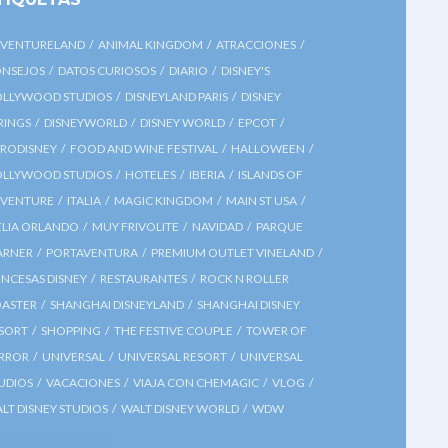
VENTURELAND
ANIMAL KINGDOM
ATRACCIONES
NSEJOS
DATOS CURIOSOS
DIARIO
DISNEY'S
LLYWOOD STUDIOS
DISNEYLAND PARIS
DISNEY
RINGS
DISNEYWORLD
DISNEY WORLD
EPCOT
RODISNEY
FOOD AND WINE FESTIVAL
HALLOWEEN
LLYWOOD STUDIOS
HOTELES
IBERIA
ISLANDS OF
VENTURE
ITALIA
MAGIC KINGDOM
MAIN ST USA
LIA ORLANDO
MUY FRIVOLITE
NAVIDAD
PARQUE
ARNER
PORTAVENTURA
PREMIUM OUTLET VINELAND
INCESAS DISNEY
RESTAURANTES
ROCK N ROLLER
ASTER
SHANGHAI DISNEYLAND
SHANGHAI DISNEY
SORT
SHOPPING
THE FESTIVE COUPLE
TOWER OF
RROR
UNIVERSAL
UNIVERSAL RESORT
UNIVERSAL
UDIOS
VACACIONES
VIAJA CON CHEMAGIC
VLOG
LT DISNEY STUDIOS
WALT DISNEY WORLD
WDW