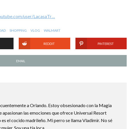
outube.com/user/LacasaTr…
DAD
SHOPPING
VLOG
WALMART
REDDIT
PINTEREST
EMAIL
recuentemente a Orlando. Estoy obsesionado con la Magia
e apasionan las emociones que ofrece Universal Resort
o es el cocido madrileño. Mi perro se llama Vladimir. No sé
 mujer. Soy una tía loca.