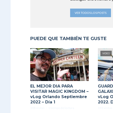
VER TODOS LOS POSTS
PUEDE QUE TAMBIÉN TE GUSTE
VIDEO
VIDEO
EL MEJOR DIA PARA
GUARD
VISITAR MAGIC KINGDOM –
GALAXI
vLog Orlando Septiembre
vLog O
2022 – Día 1
2022. D
308 visitas
1 tiempo de lectura
193 visitas