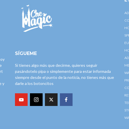
AD
CO
HO
SP
EU
HO
SÍGUEME
AD
toy
e
Si tienes algo más que decirme, quieres seguir
ME
rt
pasándotelo pipa o simplemente para estar informada
W
siempre desde el punto de la noticia, no tienes más que
PR
e y
darle a los botoncitos
CO
RE
TE
ST
WA