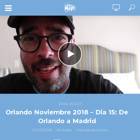
,
2018
VLOGS
Orlando Noviembre 2018 – Dia 15: De
Orlando a Madrid
15/11/2018
36 visitas
1 tiempo de lectura