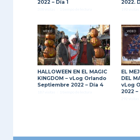
2022 – Día 1
2022. D
308 visitas
1 tiempo de lectura
193 visitas
VIDEO
VIDEO
HALLOWEEN EN EL MAGIC
EL ME
KINGDOM – vLog Orlando
DEL M
Septiembre 2022 – Día 4
vLog O
2022 – 
187 visitas
1 tiempo de lectura
292 visitas