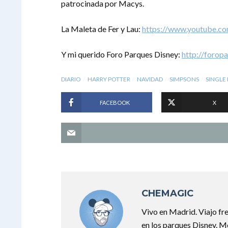
patrocinada por Macys.
La Maleta de Fer y Lau:
https://www.youtube.
Y mi querido Foro Parques Disney:
http://forop
DIARIO
HARRY POTTER
NAVIDAD
SIMPSONS
SINGLE 
FACEBOOK
X
CHEMAGIC
Vivo en Madrid. Viajo f
en los parques Disney. M