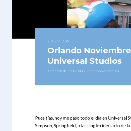
,
2018
VLOGS
Orlando Noviembre 
Universal Studios
15/11/2018
51 visitas
1 tiempo de lectura
Pues tías, hoy me paso todo el día en Universal St
Simpson, Springfield, o las single riders o lo de