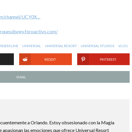
com/channel/UCY0X…
arquesdisney.foroactivo.com/
RIDERS LINE
UNIVERSAL
UNIVERSAL RESORT
UNIVERSAL STUDIOS
VLOG
REDDIT
PINTEREST
EMAIL
recuentemente a Orlando. Estoy obsesionado con la Magia
e apasionan las emociones que ofrece Universal Resort