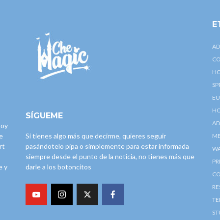
E
AD
CO
HO
SP
EU
HO
SÍGUEME
AD
toy
e
Si tienes algo más que decirme, quieres seguir
ME
rt
pasándotelo pipa o simplemente para estar informada
W
siempre desde el punto de la noticia, no tienes más que
PR
e y
darle a los botoncitos
CO
RE
TE
ST