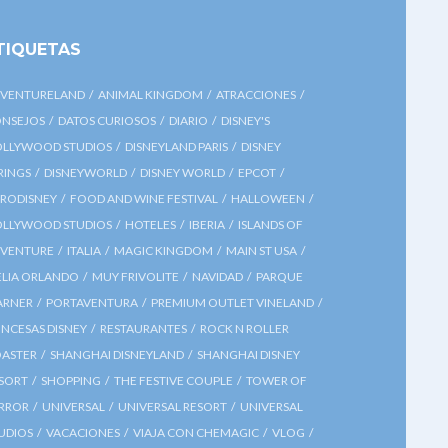
TIQUETAS
VENTURELAND
ANIMAL KINGDOM
ATRACCIONES
NSEJOS
DATOS CURIOSOS
DIARIO
DISNEY'S
LLYWOOD STUDIOS
DISNEYLAND PARIS
DISNEY
RINGS
DISNEYWORLD
DISNEY WORLD
EPCOT
RODISNEY
FOOD AND WINE FESTIVAL
HALLOWEEN
LLYWOOD STUDIOS
HOTELES
IBERIA
ISLANDS OF
VENTURE
ITALIA
MAGIC KINGDOM
MAIN ST USA
LIA ORLANDO
MUY FRIVOLITE
NAVIDAD
PARQUE
ARNER
PORTAVENTURA
PREMIUM OUTLET VINELAND
INCESAS DISNEY
RESTAURANTES
ROCK N ROLLER
ASTER
SHANGHAI DISNEYLAND
SHANGHAI DISNEY
SORT
SHOPPING
THE FESTIVE COUPLE
TOWER OF
RROR
UNIVERSAL
UNIVERSAL RESORT
UNIVERSAL
UDIOS
VACACIONES
VIAJA CON CHEMAGIC
VLOG