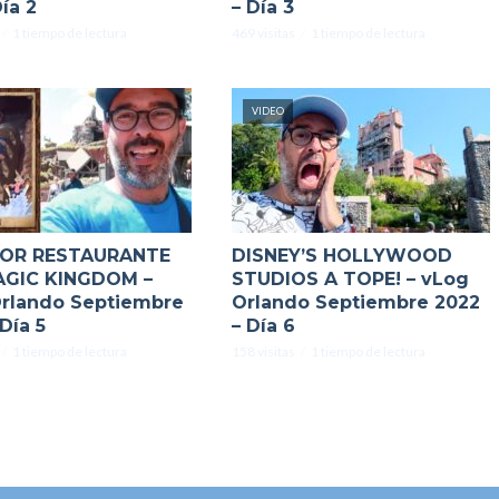
ía 2
– Día 3
1 tiempo de lectura
469 visitas
1 tiempo de lectura
VIDEO
JOR RESTAURANTE
DISNEY’S HOLLYWOOD
AGIC KINGDOM –
STUDIOS A TOPE! – vLog
rlando Septiembre
Orlando Septiembre 2022
Día 5
– Día 6
1 tiempo de lectura
158 visitas
1 tiempo de lectura