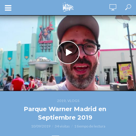
,
2019
VLOGS
Parque Warner Madrid en
Septiembre 2019
10/09/2019
34 visitas
1 tiempo de lectura