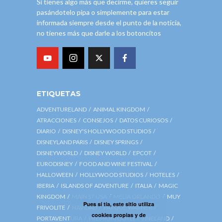
Si tienes algo más que decirme, quieres seguir
pasándotelo pipa o simplemente para estar
informada siempre desde el punto de la noticia,
no tienes más que darle a los botoncitos
ETIQUETAS
ADVENTURELAND
ANIMAL KINGDOM
ATRACCIONES
CONSEJOS
DATOS CURIOSOS
DIARIO
DISNEY'S HOLLYWOOD STUDIOS
DISNEYLAND PARIS
DISNEY SPRINGS
DISNEYWORLD
DISNEY WORLD
EPCOT
EURODISNEY
FOOD AND WINE FESTIVAL
HALLOWEEN
HOLLYWOOD STUDIOS
HOTELES
IBERIA
ISLANDS OF ADVENTURE
ITALIA
MAGIC
KINGDOM
MAIN ST USA
MELIA ORLANDO
MUY
Pues sí tía, este sitio utiliza
FRIVOLITE
NAVIDAD
PARQUE WARNER
cookies propias y de
PORTAVENTURA
PREMIUM OUTLET VINELAND